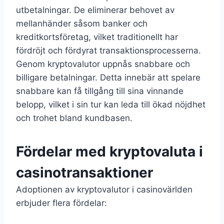
utbetalningar. De eliminerar behovet av
mellanhänder såsom banker och
kreditkortsföretag, vilket traditionellt har
fördröjt och fördyrat transaktionsprocesserna.
Genom kryptovalutor uppnås snabbare och
billigare betalningar. Detta innebär att spelare
snabbare kan få tillgång till sina vinnande
belopp, vilket i sin tur kan leda till ökad nöjdhet
och trohet bland kundbasen.
Fördelar med kryptovaluta i
casinotransaktioner
Adoptionen av kryptovalutor i casinovärlden
erbjuder flera fördelar: