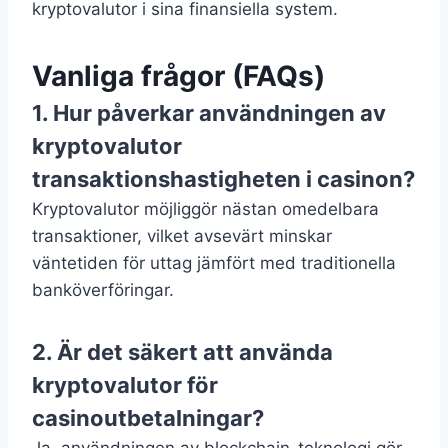
kryptovalutor i sina finansiella system.
Vanliga frågor (FAQs)
1. Hur påverkar användningen av
kryptovalutor
transaktionshastigheten i casinon?
Kryptovalutor möjliggör nästan omedelbara
transaktioner, vilket avsevärt minskar
väntetiden för uttag jämfört med traditionella
banköverföringar.
2. Är det säkert att använda
kryptovalutor för
casinoutbetalningar?
Ja, användningen av blockchain-teknologi gör