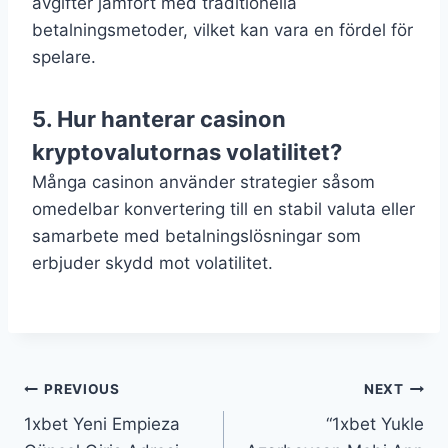
avgifter jämfört med traditionella
betalningsmetoder, vilket kan vara en fördel för
spelare.
5. Hur hanterar casinon
kryptovalutornas volatilitet?
Många casinon använder strategier såsom
omedelbar konvertering till en stabil valuta eller
samarbete med betalningslösningar som
erbjuder skydd mot volatilitet.
PREVIOUS
NEXT
1xbet Yeni Empieza
“1xbet Yukle