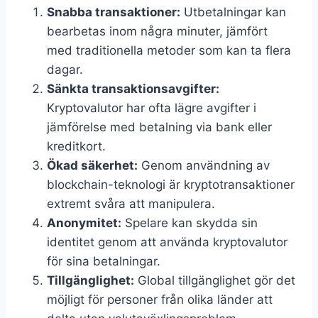
Snabba transaktioner:
Utbetalningar kan
bearbetas inom några minuter, jämfört
med traditionella metoder som kan ta flera
dagar.
Sänkta transaktionsavgifter:
Kryptovalutor har ofta lägre avgifter i
jämförelse med betalning via bank eller
kreditkort.
Ökad säkerhet:
Genom användning av
blockchain-teknologi är kryptotransaktioner
extremt svåra att manipulera.
Anonymitet:
Spelare kan skydda sin
identitet genom att använda kryptovalutor
för sina betalningar.
Tillgänglighet:
Global tillgänglighet gör det
möjligt för personer från olika länder att