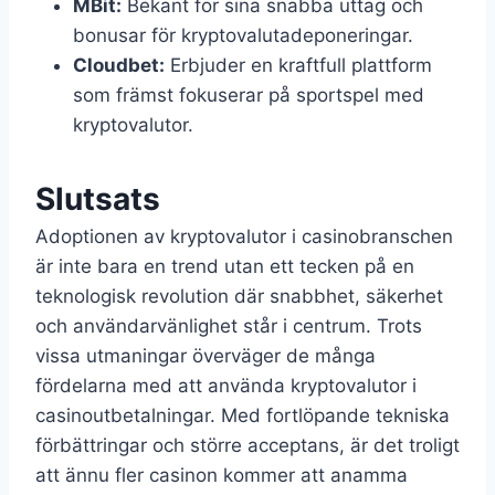
MBit:
Bekant för sina snabba uttag och
bonusar för kryptovalutadeponeringar.
Cloudbet:
Erbjuder en kraftfull plattform
som främst fokuserar på sportspel med
kryptovalutor.
Slutsats
Adoptionen av kryptovalutor i casinobranschen
är inte bara en trend utan ett tecken på en
teknologisk revolution där snabbhet, säkerhet
och användarvänlighet står i centrum. Trots
vissa utmaningar överväger de många
fördelarna med att använda kryptovalutor i
casinoutbetalningar. Med fortlöpande tekniska
förbättringar och större acceptans, är det troligt
att ännu fler casinon kommer att anamma