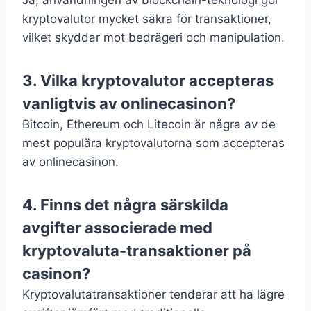
kryptovalutor mycket säkra för transaktioner,
vilket skyddar mot bedrägeri och manipulation.
3. Vilka kryptovalutor accepteras
vanligtvis av onlinecasinon?
Bitcoin, Ethereum och Litecoin är några av de
mest populära kryptovalutorna som accepteras
av onlinecasinon.
4. Finns det några särskilda
avgifter associerade med
kryptovaluta-transaktioner på
casinon?
Kryptovalutatransaktioner tenderar att ha lägre