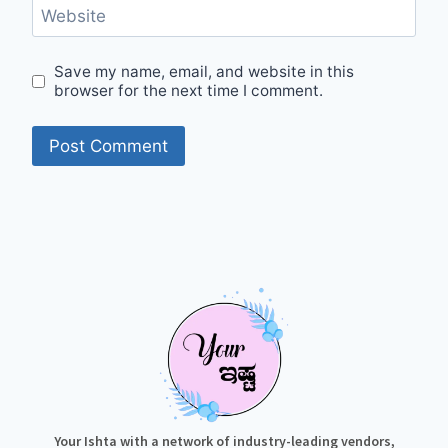
Website
Save my name, email, and website in this
browser for the next time I comment.
Your Ishta with a network of industry-leading vendors,