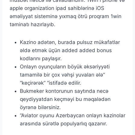
apple organization ipad sahiblərinə iOS
əməliyyat sisteminə yıxmaq ötrü proqram 1win
təminatı hazırlayıb.
Kazino adətən, burada pulsuz mükafatlar
əldə etmək üçün added added bonus
kodlarını paylaşır.
Onlayn oyunçuların böyük əksəriyyəti
tamamilə bir çox vəhşi yuvaları ələ”
“keçirərək” “istifadə edilir.
Bukmeker kontorunun saytında necə
qeydiyyatdan keçməyi bu məqalədən
öyrənə bilərsiniz.
“Aviator oyunu Azerbaycan onlayn kazinolar
arasında sürətlə populyarlıq qazanır.