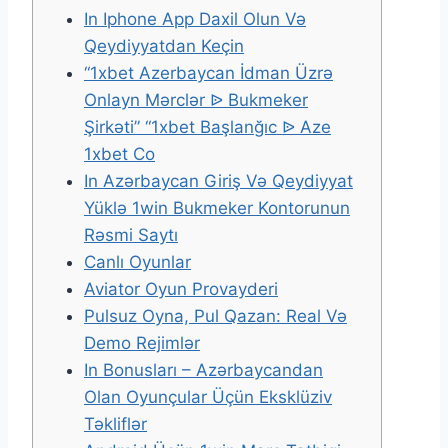
In Iphone App Daxil Olun Və
Qeydiyyatdan Keçin
“1xbet Azerbaycan İdman Üzrə
Onlayn Mərclər ᐉ Bukmeker
Şirkəti” “1xbet Başlanğıc ᐉ Aze
1xbet Co
In Azərbaycan Giriş Və Qeydiyyat
Yüklə 1win Bukmeker Kontorunun
Rəsmi Saytı
Canlı Oyunlar
Aviator Oyun Provayderi
Pulsuz Oyna, Pul Qazan: Real Və
Demo Rejimlər
In Bonusları – Azərbaycandan
Olan Oyunçular Üçün Eksklüziv
Təkliflər