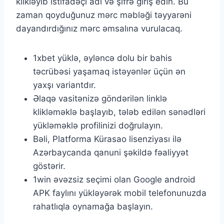
klikləyib istifadəçi adı və şifrə giriş edin. Bu
zaman qoyduğunuz mərc məbləği təyyarəni
dayandırdığınız mərc əmsalına vurulacaq.
1xbet yüklə, əyləncə dolu bir bahis
təcrübəsi yaşamaq istəyənlər üçün ən
yaxşı variantdır.
Əlaqə vasitənizə göndərilən linklə
klikləməklə başlayıb, tələb edilən sənədləri
yükləməklə profilinizi doğrulayın.
Bəli, Platforma Kürasao lisenziyası ilə
Azərbaycanda qanuni şəkildə fəaliyyət
göstərir.
1win əvəzsiz seçimi olan Google android
APK faylını yükləyərək mobil telefonunuzda
rahatlıqla oynamağa başlayın.