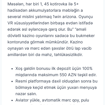
Məsələn, hər biri 1, 45 kotirovka ilə 5+
hadisədən akkumulyatorlara məbləğin a
several mislini yatırmaq 1win arizona. Oyunçu
VR xüsusiyyətlərindən birbaşa evdən istifadə
edərək əsl əyləncəyə qərq olur. Bu” “əməli
dövlətli kazino oyunlarını sadəcə bu bukmeker
kontorunda görmək mümkündür. Kazino
oynayan və mərc edən şəxslər ötrü lap vacib
amillərdən biri də məhz, təhlükəsizlikdir.
Xoş gəldin bonusu ilk depozit üçün 100%
miqdarında maksimum 550 AZN təşkil edir.
Rəsmi platformaya daxil olduqdan sonra bu
bölməyə keçid etmək üçün yuxarı menyuya
nəzər salın.
Aviator yükle, avtomatik mərc qoy, pulu