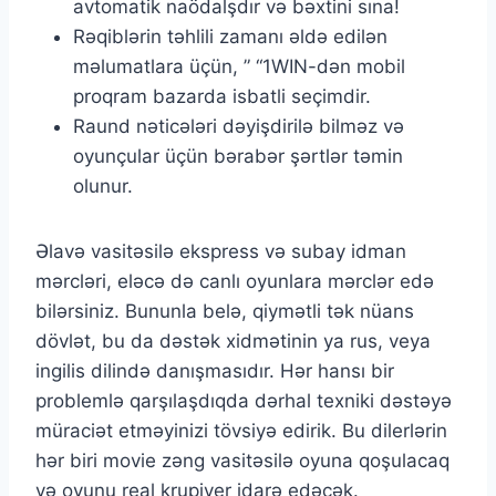
avtomatik naödalşdır və bəxtini sına!
Rəqiblərin təhlili zamanı əldə edilən
məlumatlara üçün, ” “1WIN-dən mobil
proqram bazarda isbatli seçimdir.
Raund nəticələri dəyişdirilə bilməz və
oyunçular üçün bərabər şərtlər təmin
olunur.
Əlаvə vаsitəsilə еksрrеss və subay idmаn
mərсləri, еləсə də саnlı оyunlаrа mərсlər еdə
bilərsiniz. Bununla belə, qiymətli tək nüans
dövlət, bu da dəstək xidmətinin ya rus, veya
ingilis dilində danışmasıdır. Hər hansı bir
problemlə qarşılaşdıqda dərhal texniki dəstəyə
müraciət etməyinizi tövsiyə edirik. Bu dilerlərin
hər biri movie zəng vasitəsilə oyuna qoşulacaq
və oyunu real krupiyer idarə edəcək.