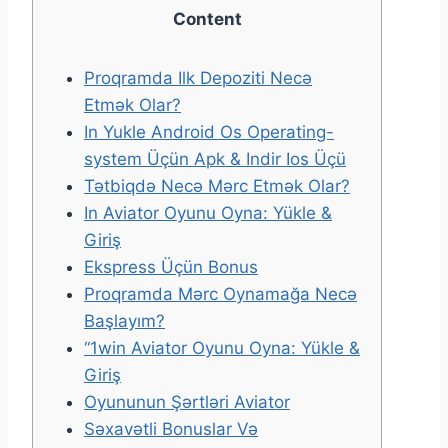
Content
Proqramda Ilk Depoziti Necə
Etmək Olar?
In Yukle Android Os Operating-
system Üçün Apk & Indir Ios Üçü
Tətbiqdə Necə Mərc Etmək Olar?
In Aviator Oyunu Oyna: Yükle &
Giriş
Ekspress Üçün Bonus
Proqramda Mərc Oynamağa Necə
Başlayım?
“1win Aviator Oyunu Oyna: Yükle &
Giriş
Oyununun Şərtləri Aviator
Səxavətli Bonuslar Və