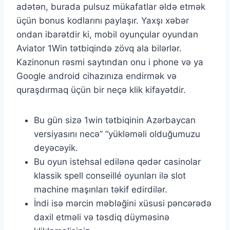
adətən, burada pulsuz mükafatlar əldə etmək
üçün bonus kodlarını paylaşır. Yaxşı xəbər
ondan ibarətdir ki, mobil oyunçular oyundan
Aviator 1Win tətbiqində zövq ala bilərlər.
Kazinonun rəsmi saytından onu i phone və ya
Google android cihazınıza endirmək və
quraşdırmaq üçün bir neçə klik kifayətdir.
Bu gün sizə 1win tətbiqinin Azərbaycan
versiyasını necə” “yükləməli olduğumuzu
deyəcəyik.
Bu oyun istehsal edilənə qədər casinolar
klassik spell conseillé oyunları ilə slot
machine maşınları təkif edirdilər.
İndi isə mərcin məbləğini xüsusi pəncərədə
daxil etməli və təsdiq düyməsinə