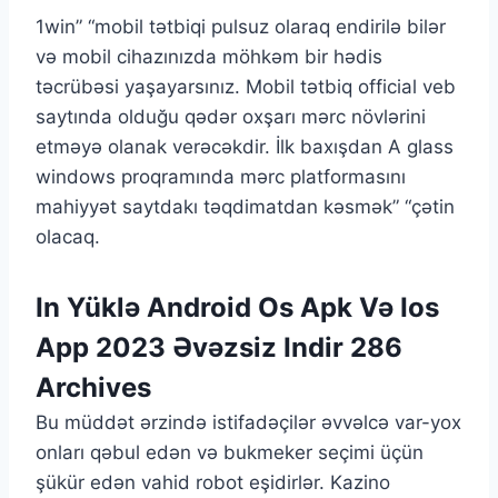
1win” “mobil tətbiqi pulsuz olaraq endirilə bilər
və mobil cihazınızda möhkəm bir hədis
təcrübəsi yaşayarsınız. Mobil tətbiq official veb
saytında olduğu qədər oxşarı mərc növlərini
etməyə olanak verəcəkdir. İlk baxışdan A glass
windows proqramında mərc platformasını
mahiyyət saytdakı təqdimatdan kəsmək” “çətin
olacaq.
In Yüklə Android Os Apk Və Ios
App 2023 Əvəzsiz Indir 286
Archives
Bu müddət ərzində istifadəçilər əvvəlcə var-yox
onları qəbul edən və bukmeker seçimi üçün
şükür edən vahid robot eşidirlər. Kazino