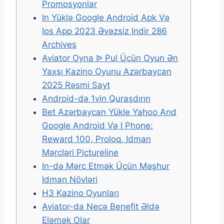
Promosyonlar
In Yüklə Google Android Apk Və
Ios App 2023 Əvəzsiz Indir 286
Archives
Aviator Oyna ᐉ Pul Üçün Oyun Ən
Yaxşı Kazino Oyunu Azərbaycan
2025 Rəsmi Sayt
Android-də 1vin Quraşdırın
Bet Azərbaycan Yükle Yahoo And
Google Android Və I Phone:
Reward 100, Proloq, Idman
Mərcləri Pictureline
In-də Mərc Etmək Üçün Məşhur
Idman Növləri
H3 Kazino Oyunları
Aviator-da Necə Benefit Əldə
Eləmək Olar