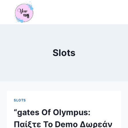
Menu
Slots
SLOTS
“gates Of Olympus:
Παίξτε Το Demo Δωρεάν