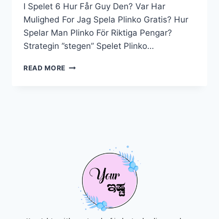
I Spelet 6 Hur Får Guy Den? Var Har
Mulighed For Jag Spela Plinko Gratis? Hur
Spelar Man Plinko För Riktiga Pengar?
Strategin ”stegen” Spelet Plinko…
READ MORE