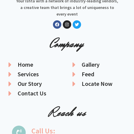
Your Ishta with a network of industry-leading vendors,
a creative team that brings a lot of uniqueness to
every event
Company
Home
Gallery
Services
Feed
Our Story
Locate Now
Contact Us
Reach us
Call Us: