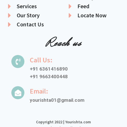
Services
Feed
Our Story
Locate Now
Contact Us
Reach us
Call Us:
+91 6361416890
+91 9663400448
Email:
yourishta01@gmail.com
Copyright 2022 | Yourishta.com