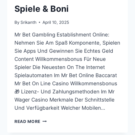
Spiele & Boni
By
Srikanth
April 10, 2025
Mr Bet Gambling Establishment Online:
Nehmen Sie Am Spaß Komponente, Spielen
Sie Apps Und Gewinnen Sie Echtes Geld
Content Willkommensbonus Für Neue
Spieler Die Neuesten On The Internet
Spielautomaten Im Mr Bet Online Baccarat
Mr Bet On Line Casino Willkommensbonus
🎁 Lizenz- Und Zahlungsmethoden Im Mr
Wager Casino Merkmale Der Schnittstelle
Und Verfügbarkeit Welcher Mobilen…
READ MORE