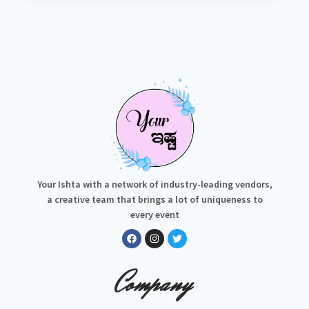
Your Ishta with a network of industry-leading vendors,
a creative team that brings a lot of uniqueness to
every event
Company