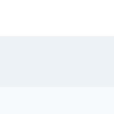
STORY
CONTACT US