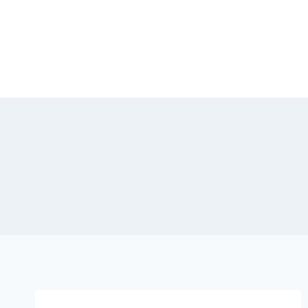
SERVI