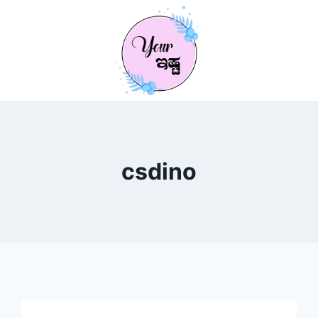
CES
GALLERY
HOME
OUR 
csdino