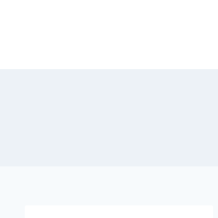
SERVI