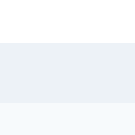
STORY
CONTACT US