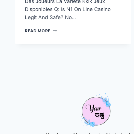
Des Joueurs La Variété Kklk Jeux
Disponibles Q: Is N1 On Line Casino
Legit And Safe? No…
READ MORE