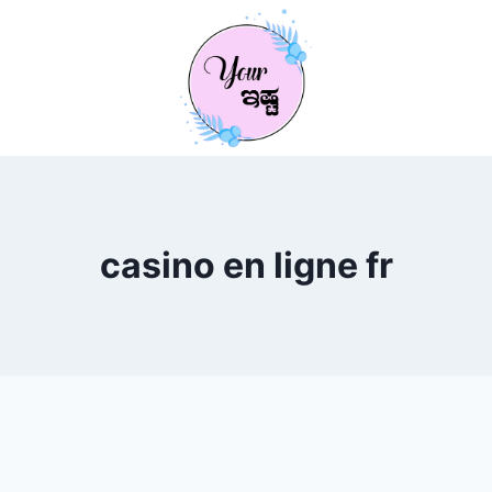
CES
GALLERY
HOME
OUR 
casino en ligne fr