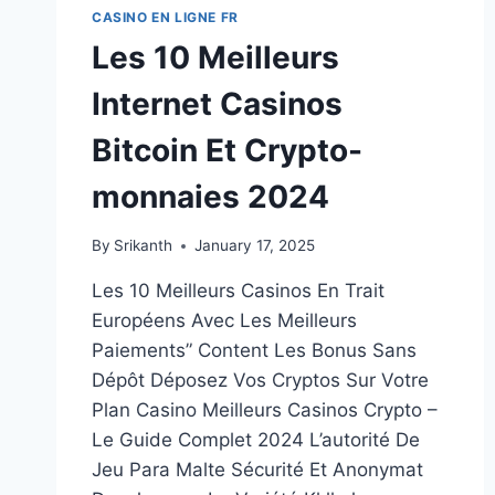
CASINO EN LIGNE FR
Les 10 Meilleurs
Internet Casinos
Bitcoin Et Crypto-
monnaies 2024
By
Srikanth
January 17, 2025
Les 10 Meilleurs Casinos En Trait
Européens Avec Les Meilleurs
Paiements” Content Les Bonus Sans
Dépôt Déposez Vos Cryptos Sur Votre
Plan Casino Meilleurs Casinos Crypto –
Le Guide Complet 2024 L’autorité De
Jeu Para Malte Sécurité Et Anonymat