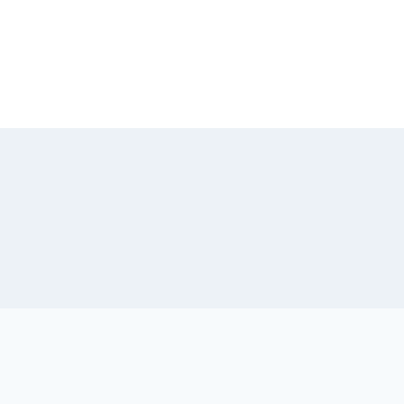
STORY
CONTACT US