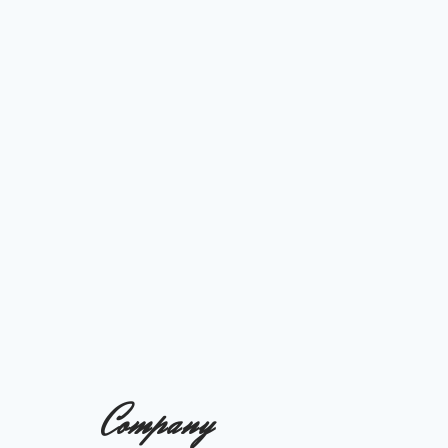
Company