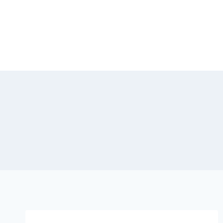
SERVI