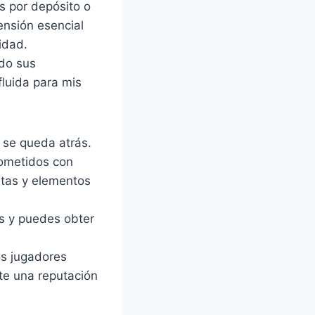
es por depósito o
ensión esencial
idad.
ado sus
fluida para mis
 se queda atrás.
ometidos con
ntas y elementos
s y puedes obter
os jugadores
te una reputación