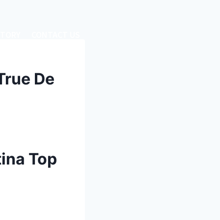
STORY
CONTACT US
True De
tina Top