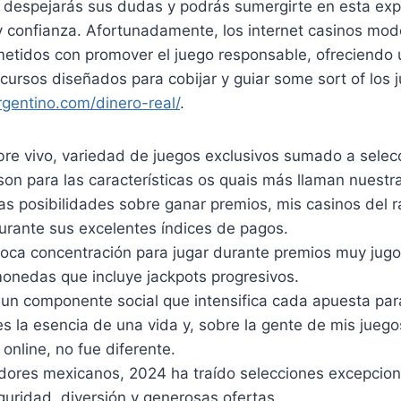
, despejarás sus dudas y podrás sumergirte en esta exp
y confianza. Afortunadamente, los internet casinos mo
tidos con promover el juego responsable, ofreciendo 
cursos diseñados para cobijar y guiar some sort of los 
rgentino.com/dinero-real/
.
bre vivo, variedad de juegos exclusivos sumado a selec
on para las características os quais más llaman nuestr
as posibilidades sobre ganar premios, mis casinos del r
urante sus excelentes índices de pagos.
poca concentración para jugar durante premios muy jugo
monedas que incluye jackpots progresivos.
 un componente social que intensifica cada apuesta par
s la esencia de una vida y, sobre la gente de mis jueg
 online, no fue diferente.
adores mexicanos, 2024 ha traído selecciones excepcio
uridad, diversión y generosas ofertas.