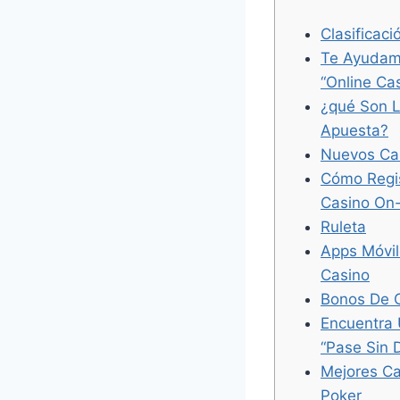
Clasificaci
Te Ayudamo
“Online Ca
¿qué Son L
Apuesta?
Nuevos Ca
Cómo Regis
Casino On-
Ruleta
Apps Móvil
Casino
Bonos De C
Encuentra 
“Pase Sin 
Mejores Ca
Poker