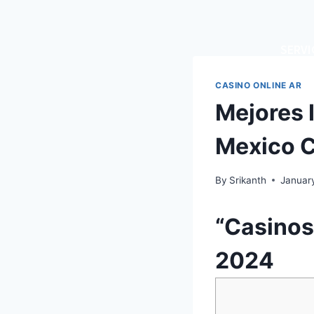
SERVI
CASINO ONLINE AR
Mejores 
Mexico C
By
Srikanth
January
“Casinos
2024 ️