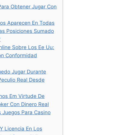
Para Obtener Jugar Con
nos Aparecen En Todas
ras Posiciones Sumado
?
nline Sobre Los Ee Uu:
on Conformidad
uedo Jugar Durante
Peculio Real Desde
nos Em Virtude De
oker Con Dinero Real
s Juegos Para Casino
Y Licencia En Los