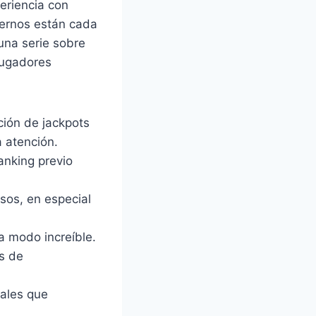
eriencia con
dernos están cada
una serie sobre
jugadores
ción de jackpots
a atención.
anking previo
sos, en especial
a modo increíble.
os de
nales que