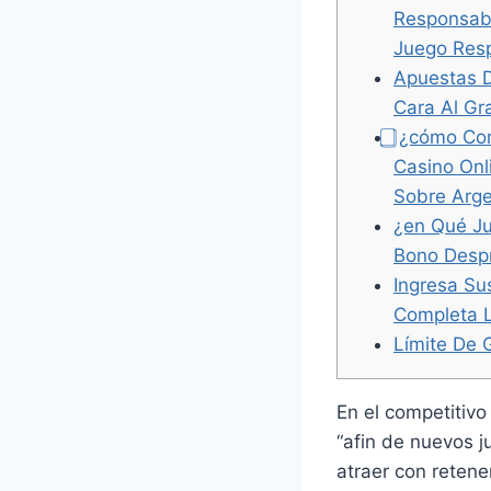
Responsabi
Juego Res
Apuestas D
Cara Al Gr
⃣ ¿cómo Co
Casino Onl
Sobre Arge
¿en Qué J
Bono Despr
Ingresa Su
Completa L
Límite De 
En el competitivo
“afin de nuevos 
atraer con retene