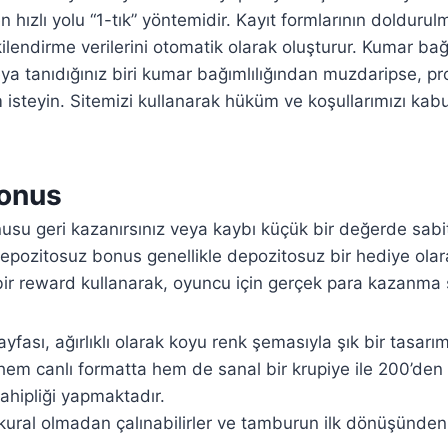
n hızlı yolu “1-tık” yöntemidir. Kayıt formlarının dolduru
ilendirme verilerini otomatik olarak oluşturur. Kumar bağım
ya tanıdığınız biri kumar bağımlılığından muzdaripse, pr
 isteyin. Sitemizi kullanarak hüküm ve koşullarımızı kab
onus
usu geri kazanırsınız veya kaybı küçük bir değerde sabit
depozitosuz bonus genellikle depozitosuz bir hediye olara
ir reward kullanarak, oyuncu için gerçek para kazanma 
yfası, ağırlıklı olarak koyu renk şemasıyla şık bir tasarım
hem canlı formatta hem de sanal bir krupiye ile 200’den
ahipliği yapmaktadır.
kural olmadan çalınabilirler ve tamburun ilk dönüşünden