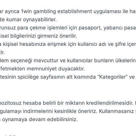
ar ayrıca 1win gambling establishment uygulaması ile ha
e kumar oynayabilirler.
unsuz para çekme işlemleri için pasaport, yabancı pasa
sel bilgilerinizi girmeniz önerilir.
kişisel hesabınıza erişmek için kullanıcı adı ve şifre iç
ir.
lem seçeneği mevcuttur ve kullanıcılar bunların ülkelerin
fetmekten memnuniyet duyacaktır.
esinin spicilège sayfasının alt kısmında “Kategoriler” ve 
ozitosuz hesaba belirli bir miktarın kredilendirilmesidir
gulamayı indirmelerini kesinlikle öneririz. Kullanmasanız
n oynamaya devam edebilirsiniz.