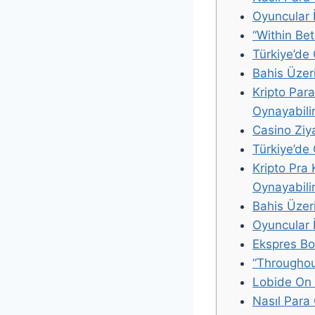
Oyuncular 
“Within Bet
Türkiye’de 
Bahis Üzeri
Kripto Par
Oynayabili
Casino Ziya
Türkiye’de 
Kripto Pra
Oynayabili
Bahis Üzeri
Oyuncular 
Ekspres B
“Throughou
Lobide On 
Nasıl Para 