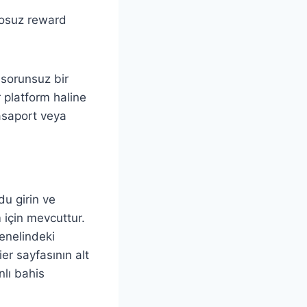
itosuz reward
 sorunsuz bir
 platform haline
pasaport veya
du girin ve
 için mevcuttur.
enelindeki
er sayfasının alt
nlı bahis