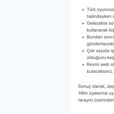
Türk oyuncul
halindeyken d
Gelecekte sor
kullanarak kişi
Bundan sonra 
gönderilecekt
Çok sayıda iş
olduğunu keş
Resmi web sit
bulacaksınız.
Sonuç olarak, dep
1Win üyelerine uy
tarayıcı üzerinde