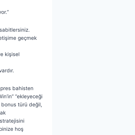
or.”
abitlersiniz.
iletişime geçmek
e kişisel
vardır.
kspres bahisten
Win’in” “ekleyeceği
 bonus türü değil,
cak
tratejisini
epinize hoş