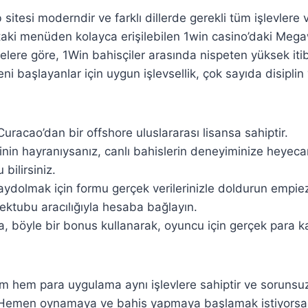
sitesi moderndir ve farklı dillerde gerekli tüm işlevlere 
aftaki menüden kolayca erişilebilen 1win casino’daki Mega
elere göre, 1Win bahisçiler arasında nispeten yüksek itib
Yeni başlayanlar için uygun işlevsellik, çok sayıda disiplin
Curacao’dan bir offshore uluslararası lisansa sahiptir.
inin hayranıysanız, canlı bahislerin deneyiminize heyeca
bilirsiniz.
ydolmak için formu gerçek verilerinizle doldurun empieza
ktubu aracılığıyla hesaba bağlayın.
, böyle bir bonus kullanarak, oyuncu için gerçek para 
 hem para uygulama aynı işlevlere sahiptir ve sorunsuz 
 Hemen oynamaya ve bahis yapmaya başlamak istiyorsan