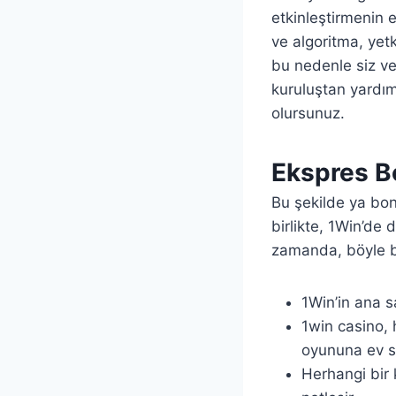
etkinleştirmenin e
ve algoritma, yetk
bu nedenle siz ve
kuruluştan yardım
olursunuz.
Ekspres B
Bu şekilde ya bon
birlikte, 1Win’de 
zamanda, böyle b
1Win’in ana sa
1win casino, 
oyununa ev s
Herhangi bir 