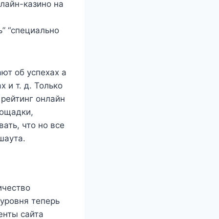
нлайн-казино на
” “специально
ют об успехах а
 и т. д. Только
 рейтинг онлайн
лощадки,
ать, что но все
шаута.
ичество
 уровня теперь
енты сайта