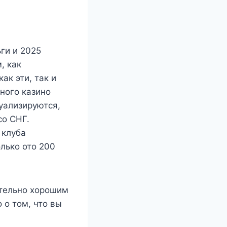
ги и 2025
, как
ак эти, так и
ного казино
уализируются,
со СНГ.
 клуба
лько ото 200
ительно хорошим
о том, что вы