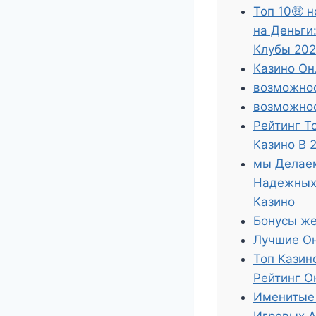
Топ 10🤑 
на Деньги
Клубы 20
Казино Он
возможнос
возможнос
Рейтинг Т
Казино В 
мы Делае
Надежных
Казино
Бонусы же
Лучшие Он
Топ Казин
Рейтинг О
Именитые
Игровых 