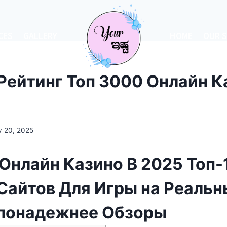
CES
GALLERY
HOME
OUR 
 Рейтинг Топ 3000 Онлайн К
y 20, 2025
 Онлайн Казино В 2025 Топ-
Сайтов Для Игры на Реальн
 понадежнее Обзоры