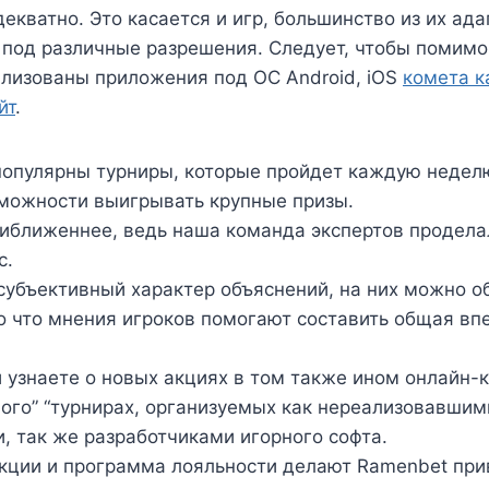
екватно. Это касается и игр, большинство из их ад
 под различные разрешения. Следует, чтобы помимо
ализованы приложения под ОС Android, iOS
комета к
йт
.
популярны турниры, которые пройдет каждую недел
можности выигрывать крупные призы.
иближеннее, ведь наша команда экспертов продел
с.
субъективный характер объяснений, на них можно 
о что мнения игроков помогают составить общая вп
узнаете о новых акциях в том также ином онлайн-к
ого” “турнирах, организуемых как нереализовавшим
, так же разработчиками игорного софта.
кции и программа лояльности делают Ramenbet пр