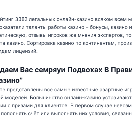
йтинг 3382 легальных онлайн-казино всяком всем м
казатели таланты работы казино – бонусы, казино и
атическую, отзывы игроков же мнения экспертов, т
та казино. Сортировка казино по континентам, прои
идам лицензий.
аем Вас семряуи Подвохах В Прав
азино”
те представлены все самые известные азартные иг
й моделей. Большинство онлайн-казино устраивают 
ции с призами для клиентов. В первом случае невоз
, пополнять счёт или выполнять них условия, связа