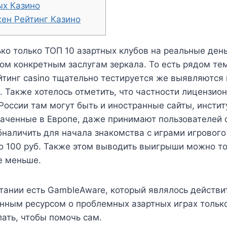
ых Казино
ен Рейтинг Казино
ько только ТОП 10 азартных клубов на реальные день
ом конкретным заслугам зеркала. То есть рядом тем
йтинг casino тщательно тестируется же выявляются к
 Также хотелось отметить, что частности лицензион
России там могут быть и иностранные сайты, инстит
наченные в Европе, даже принимают пользователей 
наличить для начала знакомства с играми игрового
о 100 руб. Также этом выводить выигрыши можно то
е меньше.
тании есть GambleAware, который являлось действ
ным ресурсом о проблемных азартных играх только 
ать, чтобы помочь сам.