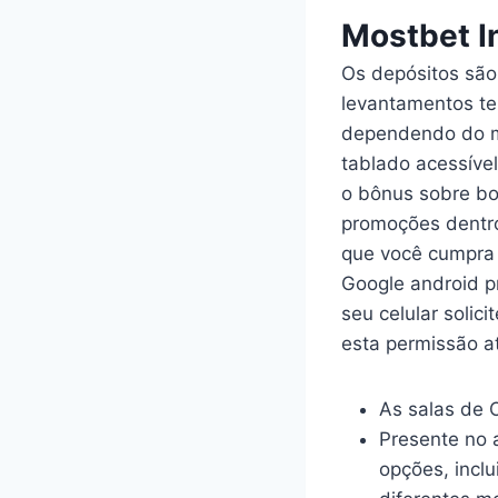
Mostbet I
Os depósitos são
levantamentos te
dependendo do m
tablado acessíve
o bônus sobre bo
promoções dentro
que você cumpra 
Google android pr
seu celular solic
esta permissão at
As salas de 
Presente no 
opções, inclu