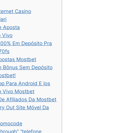
ternet Casino
əri
e Aposta
 Vivo
100% Em Depósito Pra
70fs
postas Mostbet
 Bônus Sem Depósito
stbet!
p Para Android E Ios
o Vivo Mostbet
e Afiliados Da Mostbet
ry Out Site Móvel Da
romocode
hrough” “telefone