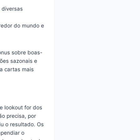
 diversas
 redor do mundo e
ônus sobre boas-
ções sazonais e
a cartas mais
e lookout for dos
o precisa, por
u o resultado. Os
mpendiar o