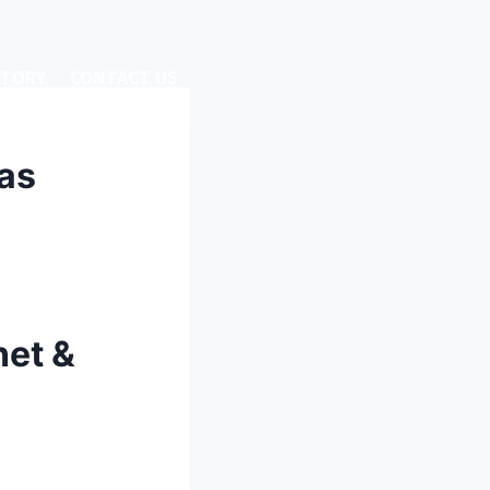
STORY
CONTACT US
as
net &