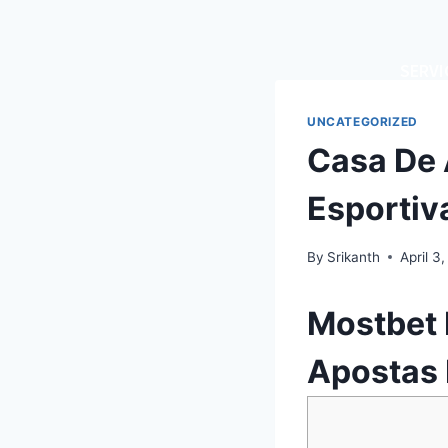
SERVI
UNCATEGORIZED
Casa De
Esportiv
By
Srikanth
April 3
Mostbet B
Apostas E