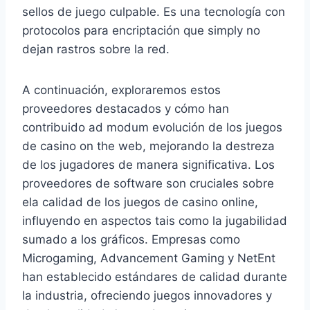
sellos de juego culpable. Es una tecnología con
protocolos para encriptación que simply no
dejan rastros sobre la red.
A continuación, exploraremos estos
proveedores destacados y cómo han
contribuido ad modum evolución de los juegos
de casino on the web, mejorando la destreza
de los jugadores de manera significativa. Los
proveedores de software son cruciales sobre
ela calidad de los juegos de casino online,
influyendo en aspectos tais como la jugabilidad
sumado a los gráficos. Empresas como
Microgaming, Advancement Gaming y NetEnt
han establecido estándares de calidad durante
la industria, ofreciendo juegos innovadores y