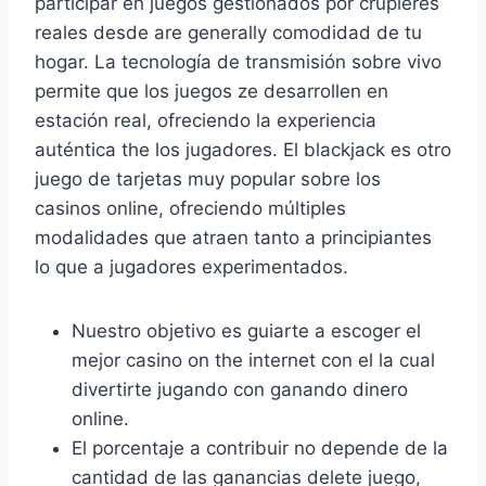
participar en juegos gestionados por crupieres
reales desde are generally comodidad de tu
hogar. La tecnología de transmisión sobre vivo
permite que los juegos ze desarrollen en
estación real, ofreciendo la experiencia
auténtica the los jugadores. El blackjack es otro
juego de tarjetas muy popular sobre los
casinos online, ofreciendo múltiples
modalidades que atraen tanto a principiantes
lo que a jugadores experimentados.
Nuestro objetivo es guiarte a escoger el
mejor casino on the internet con el la cual
divertirte jugando con ganando dinero
online.
El porcentaje a contribuir no depende de la
cantidad de las ganancias delete juego,