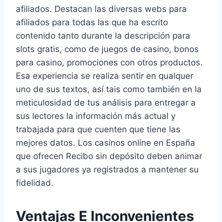
afiliados. Destacan las diversas webs para
afiliados para todas las que ha escrito
contenido tanto durante la descripción para
slots gratis, como de juegos de casino, bonos
para casino, promociones con otros productos.
Esa experiencia se realiza sentir en qualquer
uno de sus textos, así tais como también en la
meticulosidad de tus análisis para entregar a
sus lectores la información más actual y
trabajada para que cuenten que tiene las
mejores datos. Los casinos online en España
que ofrecen Recibo sin depósito deben animar
a sus jugadores ya registrados a mantener su
fidelidad.
Ventajas E Inconvenientes