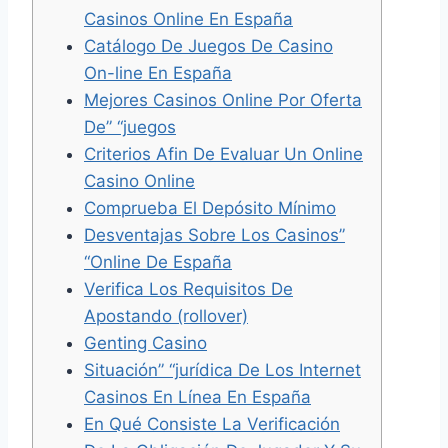
Casinos Online En España
Catálogo De Juegos De Casino
On-line En España
Mejores Casinos Online Por Oferta
De” “juegos
Criterios Afin De Evaluar Un Online
Casino Online
Comprueba El Depósito Mínimo
Desventajas Sobre Los Casinos”
“Online De España
Verifica Los Requisitos De
Apostando (rollover)
Genting Casino
Situación” “jurídica De Los Internet
Casinos En Línea En España
En Qué Consiste La Verificación