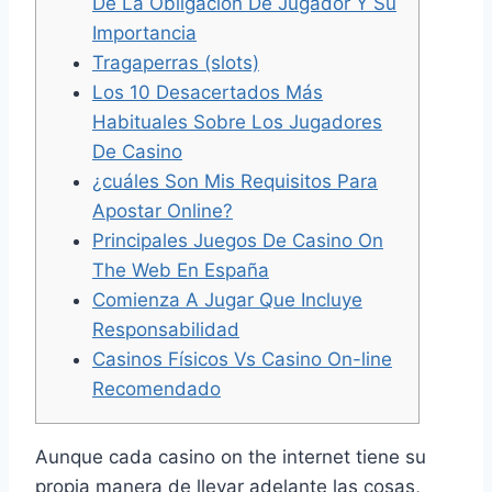
De La Obligación De Jugador Y Su
Importancia
Tragaperras (slots)
Los 10 Desacertados Más
Habituales Sobre Los Jugadores
De Casino
¿cuáles Son Mis Requisitos Para
Apostar Online?
Principales Juegos De Casino On
The Web En España
Comienza A Jugar Que Incluye
Responsabilidad
Casinos Físicos Vs Casino On-line
Recomendado
Aunque cada casino on the internet tiene su
propia manera de llevar adelante las cosas,