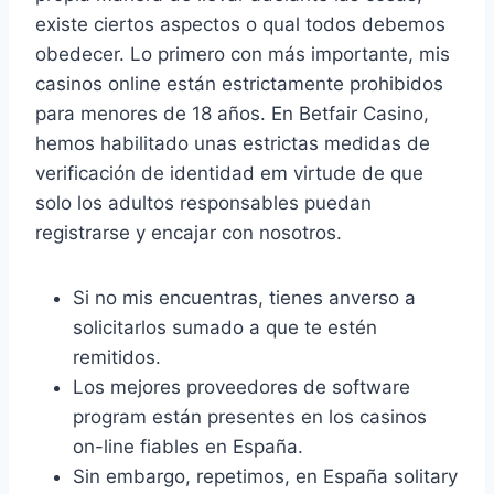
existe ciertos aspectos o qual todos debemos
obedecer. Lo primero con más importante, mis
casinos online están estrictamente prohibidos
para menores de 18 años. En Betfair Casino,
hemos habilitado unas estrictas medidas de
verificación de identidad em virtude de que
solo los adultos responsables puedan
registrarse y encajar con nosotros.
Si no mis encuentras, tienes anverso a
solicitarlos sumado a que te estén
remitidos.
Los mejores proveedores de software
program están presentes en los casinos
on-line fiables en España.
Sin embargo, repetimos, en España solitary