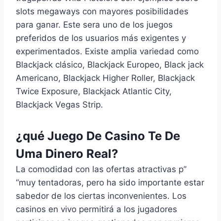
slots megaways con mayores posibilidades
para ganar. Este sera uno de los juegos
preferidos de los usuarios más exigentes y
experimentados. Existe amplia variedad como
Blackjack clásico, Blackjack Europeo, Black jack
Americano, Blackjack Higher Roller, Blackjack
Twice Exposure, Blackjack Atlantic City,
Blackjack Vegas Strip.
¿qué Juego De Casino Te De
Uma Dinero Real?
La comodidad con las ofertas atractivas p”
“muy tentadoras, pero ha sido importante estar
sabedor de los ciertas inconvenientes. Los
casinos en vivo permitirá a los jugadores