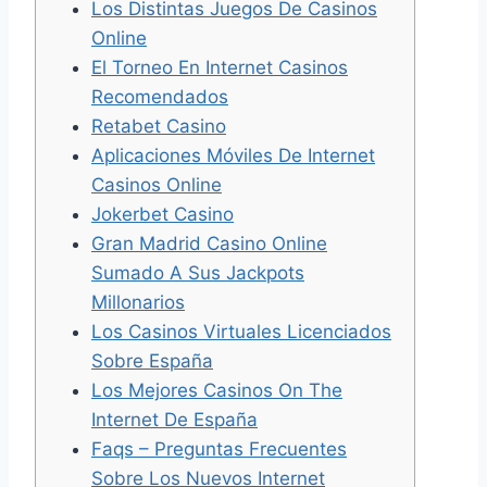
Los Distintas Juegos De Casinos
Online
El Torneo En Internet Casinos
Recomendados
Retabet Casino
Aplicaciones Móviles De Internet
Casinos Online
Jokerbet Casino
Gran Madrid Casino Online
Sumado A Sus Jackpots
Millonarios
Los Casinos Virtuales Licenciados
Sobre España
Los Mejores Casinos On The
Internet De España
Faqs – Preguntas Frecuentes
Sobre Los Nuevos Internet