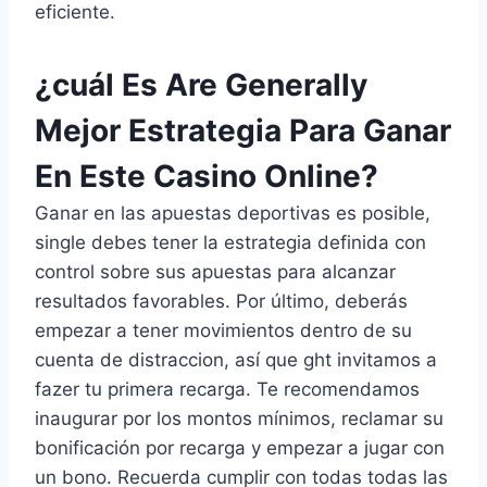
eficiente.
¿cuál Es Are Generally
Mejor Estrategia Para Ganar
En Este Casino Online?
Ganar en las apuestas deportivas es posible,
single debes tener la estrategia definida con
control sobre sus apuestas para alcanzar
resultados favorables. Por último, deberás
empezar a tener movimientos dentro de su
cuenta de distraccion, así que ght invitamos a
fazer tu primera recarga. Te recomendamos
inaugurar por los montos mínimos, reclamar su
bonificación por recarga y empezar a jugar con
un bono. Recuerda cumplir con todas todas las