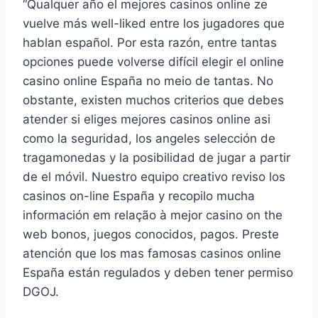
“Qualquer año el mejores casinos online ze
vuelve más well-liked entre los jugadores que
hablan español. Por esta razón, entre tantas
opciones puede volverse difícil elegir el online
casino online España no meio de tantas. No
obstante, existen muchos criterios que debes
atender si eliges mejores casinos online asi
como la seguridad, los angeles selección de
tragamonedas y la posibilidad de jugar a partir
de el móvil. Nuestro equipo creativo reviso los
casinos on-line España y recopilo mucha
información em relação à mejor casino on the
web bonos, juegos conocidos, pagos. Preste
atención que los mas famosas casinos online
España están regulados y deben tener permiso
DGOJ.