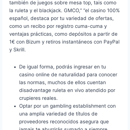
también de juegos sobre mesa top, tais como
la ruleta y el blackjack. GMCO,” “el casino 100%
español, destaca por tu variedad de ofertas,
como un recibo por registro cuma-cuma y
ventajas prácticas, como depósitos a partir de
1€ con Bizum y retiros instantáneos con PayPal
y Skrill.
De igual forma, podrás ingresar en tu
casino online de naturalidad para conocer
las normas, muchos de ellos cuentan
disadvantage ruleta en vivo atendido por
crupieres reales.
Optar por un gambling establishment con
una amplia variedad de títulos de
proveedores reconocidos asegura que
jamais te aburrirás sumado a siempre