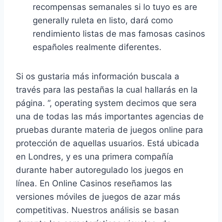
recompensas semanales si lo tuyo es are
generally ruleta en listo, dará como
rendimiento listas de mas famosas casinos
españoles realmente diferentes.
Si os gustaria más información buscala a
través para las pestañas la cual hallarás en la
página. ”, operating system decimos que sera
una de todas las más importantes agencias de
pruebas durante materia de juegos online para
protección de aquellas usuarios. Está ubicada
en Londres, y es una primera compañía
durante haber autoregulado los juegos en
línea. En Online Casinos reseñamos las
versiones móviles de juegos de azar más
competitivas. Nuestros análisis se basan