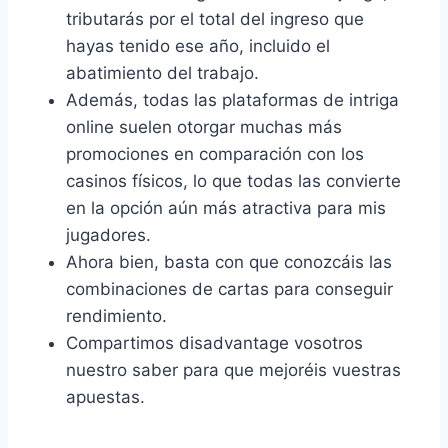
tributarás por el total del ingreso que
hayas tenido ese año, incluido el
abatimiento del trabajo.
Además, todas las plataformas de intriga
online suelen otorgar muchas más
promociones en comparación con los
casinos físicos, lo que todas las convierte
en la opción aún más atractiva para mis
jugadores.
Ahora bien, basta con que conozcáis las
combinaciones de cartas para conseguir
rendimiento.
Compartimos disadvantage vosotros
nuestro saber para que mejoréis vuestras
apuestas.