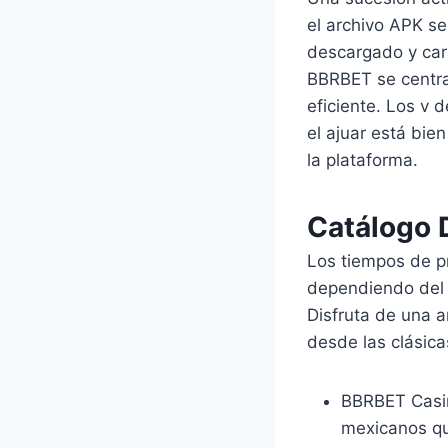
el archivo APK s
descargado y cara
BBRBET se centra 
eficiente. Los v 
el ajuar está bie
la plataforma.
Catálogo 
Los tiempos de pr
dependiendo del 
Disfruta de una 
desde las clásic
BBRBET Casin
mexicanos qu