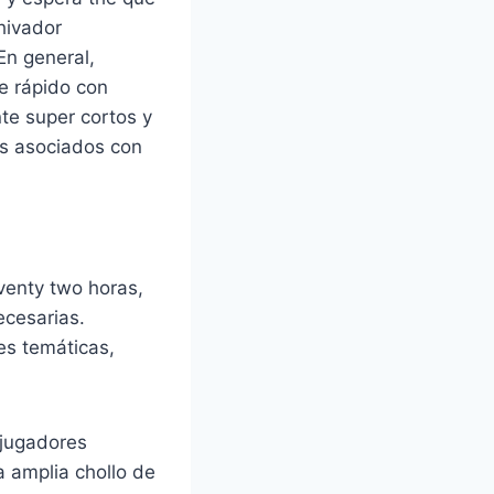
hivador
En general,
e rápido con
te super cortos y
as asociados con
venty two horas,
ecesarias.
es temáticas,
 jugadores
a amplia chollo de