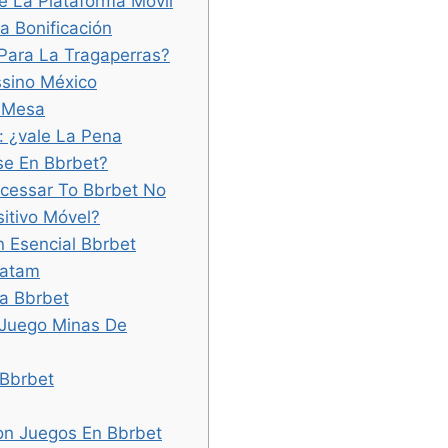
e La Plataforma Móvil
a Bonificación
 Para La Tragaperras?
sino México
 Mesa
: ¿vale La Pena
se En Bbrbet?
cessar To Bbrbet No
itivo Móvel?
n Esencial Bbrbet
Latam
a Bbrbet
 Juego Minas De
 Bbrbet
on Juegos En Bbrbet