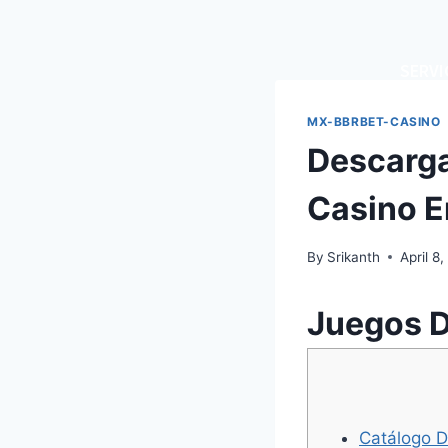
SERVI
MX-BBRBET-CASINO
Descarga
Casino E
By
Srikanth
April 8
Juegos D
Catálogo D