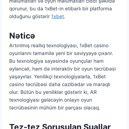
məlumatları və oyun məlumatları ciddi şəkildə
qorunur, bu da 1xBet-in etibarlı bir platforma
olduğunu göstərir
1xbet
.
Nəticə
Artırılmış reallıq texnologiyası, 1xBet casino
oyunlarını tamamilə yeni bir səviyyəyə çıxarır.
Bu texnologiya sayəsində oyunçular həm
əyləncəli, həm də interaktiv bir oyun təcrübəsi
yaşayırlar. Yenilikçi texnologiyalarla, 1xBet
casino təcrübəsi daha cazibədar və maraqlı
olur. Bütün bu yeniliklər göstərir ki, AR
texnologiyası gələcəyin onlayn oyun
təcrübəsinin mühüm bir parçası olacaq.
Tez-tez Soruşulan Suallar