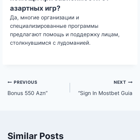
азартных игр?
Да, многие организации и
специализированные программы
предлагают помощь и поддержку лицам,
столкнувшимся с лудоманией.
PREVIOUS
NEXT
Bonus 550 Azn”
“Sign In Mostbet Guia
Similar Posts