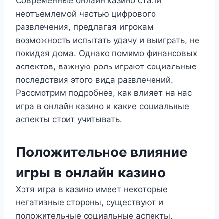
Современные онлайн казино стали
неотъемлемой частью цифрового
развлечения, предлагая игрокам
возможность испытать удачу и выиграть, не
покидая дома. Однако помимо финансовых
аспектов, важную роль играют социальные
последствия этого вида развлечений.
Рассмотрим подробнее, как влияет на нас
игра в онлайн казино и какие социальные
аспекты стоит учитывать.
Положительное влияние
игры в онлайн казино
Хотя игра в казино имеет некоторые
негативные стороны, существуют и
положительные социальные аспекты,