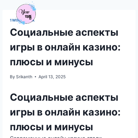
Menu
1WINRUSSIA
Социальные аспекты
игры в онлайн казино:
плюсы и минусы
By
Srikanth
April 13, 2025
Социальные аспекты
игры в онлайн казино:
плюсы и минусы