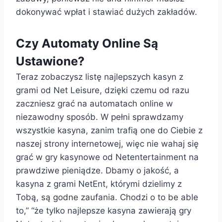
dokonywać wpłat i stawiać dużych zakładów.
Czy Automaty Online Są
Ustawione?
Teraz zobaczysz listę najlepszych kasyn z
grami od Net Leisure, dzięki czemu od razu
zaczniesz grać na automatach online w
niezawodny sposób. W pełni sprawdzamy
wszystkie kasyna, zanim trafią one do Ciebie z
naszej strony internetowej, więc nie wahaj się
grać w gry kasynowe od Netentertainment na
prawdziwe pieniądze. Dbamy o jakość, a
kasyna z grami NetEnt, którymi dzielimy z
Tobą, są godne zaufania. Chodzi o to be able
to,” “że tylko najlepsze kasyna zawierają gry