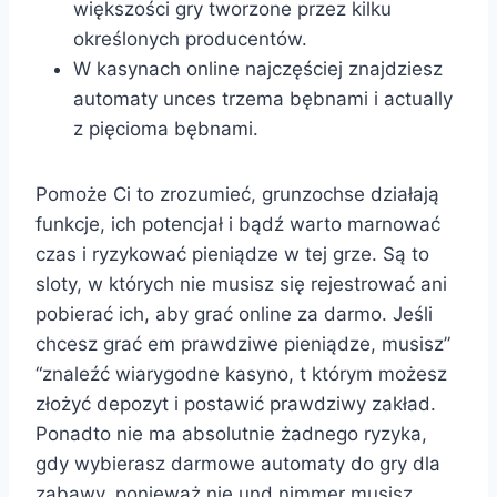
większości gry tworzone przez kilku
określonych producentów.
W kasynach online najczęściej znajdziesz
automaty unces trzema bębnami i actually
z pięcioma bębnami.
Pomoże Ci to zrozumieć, grunzochse działają
funkcje, ich potencjał i bądź warto marnować
czas i ryzykować pieniądze w tej grze. Są to
sloty, w których nie musisz się rejestrować ani
pobierać ich, aby grać online za darmo. Jeśli
chcesz grać em prawdziwe pieniądze, musisz”
“znaleźć wiarygodne kasyno, t którym możesz
złożyć depozyt i postawić prawdziwy zakład.
Ponadto nie ma absolutnie żadnego ryzyka,
gdy wybierasz darmowe automaty do gry dla
zabawy, ponieważ nie und nimmer musisz