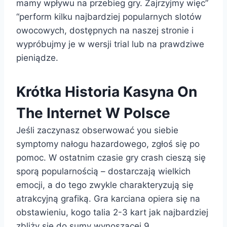
mamy wpływu na przebieg gry. Zajrzyjmy więc”
“perform kilku najbardziej popularnych slotów
owocowych, dostępnych na naszej stronie i
wypróbujmy je w wersji trial lub na prawdziwe
pieniądze.
Krótka Historia Kasyna On
The Internet W Polsce
Jeśli zaczynasz obserwować you siebie
symptomy nałogu hazardowego, zgłoś się po
pomoc. W ostatnim czasie gry crash cieszą się
sporą popularnością – dostarczają wielkich
emocji, a do tego zwykle charakteryzują się
atrakcyjną grafiką. Gra karciana opiera się na
obstawieniu, kogo talia 2-3 kart jak najbardziej
zbliży się do sumy wynoszącej 9.