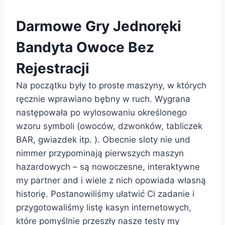
Darmowe Gry Jednoręki
Bandyta Owoce Bez
Rejestracji
Na początku były to proste maszyny, w których
ręcznie wprawiano bębny w ruch. Wygrana
następowała po wylosowaniu określonego
wzoru symboli (owoców, dzwonków, tabliczek
BAR, gwiazdek itp. ). Obecnie sloty nie und
nimmer przypominają pierwszych maszyn
hazardowych – są nowoczesne, interaktywne
my partner and i wiele z nich opowiada własną
historię. Postanowiliśmy ułatwić Ci zadanie i
przygotowaliśmy listę kasyn internetowych,
które pomyślnie przeszły nasze testy my