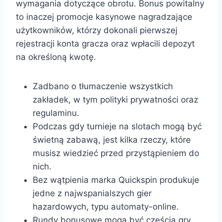
wymagania dotyczące obrotu. Bonus powitalny
to inaczej promocje kasynowe nagradzające
użytkowników, którzy dokonali pierwszej
rejestracji konta gracza oraz wpłacili depozyt
na określoną kwotę.
Zadbano o tłumaczenie wszystkich
zakładek, w tym polityki prywatności oraz
regulaminu.
Podczas gdy turnieje na slotach mogą być
świetną zabawą, jest kilka rzeczy, które
musisz wiedzieć przed przystąpieniem do
nich.
Bez wątpienia marka Quickspin produkuje
jedne z najwspanialszych gier
hazardowych, typu automaty-online.
Rundy bonusowe mogą być częścią gry