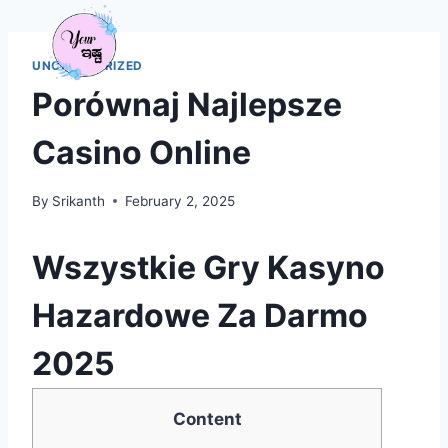
Menu
UNCATEGORIZED
Porównaj Najlepsze
Casino Online
By
Srikanth
February 2, 2025
Wszystkie Gry Kasyno
Hazardowe Za Darmo
2025
Content