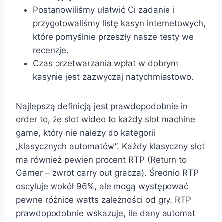
Postanowiliśmy ułatwić Ci zadanie i
przygotowaliśmy listę kasyn internetowych,
które pomyślnie przeszły nasze testy we
recenzje.
Czas przetwarzania wpłat w dobrym
kasynie jest zazwyczaj natychmiastowo.
Najlepszą definicją jest prawdopodobnie in
order to, że slot wideo to każdy slot machine
game, który nie należy do kategorii
„klasycznych automatów”. Każdy klasyczny slot
ma również pewien procent RTP (Return to
Gamer – zwrot carry out gracza). Średnio RTP
oscyluje wokół 96%, ale mogą występować
pewne różnice watts zależności od gry. RTP
prawdopodobnie wskazuje, ile dany automat