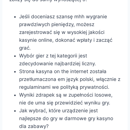
Jeśli doceniasz szansę mhh wygranie
prawdziwych pieniędzy, możesz
zarejestrować się w wysokiej jakości
kasynie online, dokonać wpłaty i zacząć
grać.
Wybór gier z tej kategorii jest
zdecydowanie najbardziej liczny.
Strona kasyna on the internet została
przetłumaczona em język polski, włącznie z
regulaminami we polityką prywatności.
Wyniki zdrapek są w zupełności losowe,
nie de uma się przewidzieć wyniku gry.
Jak wybrać, które urządzenie jest
najlepsze do gry w darmowe gry kasyno
dla zabawy?