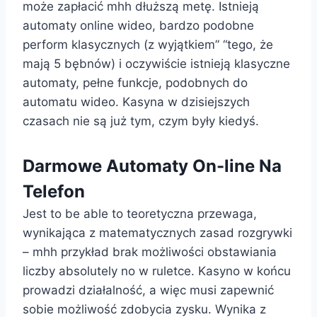
może zapłacić mhh dłuższą metę. Istnieją
automaty online wideo, bardzo podobne
perform klasycznych (z wyjątkiem” “tego, że
mają 5 bębnów) i oczywiście istnieją klasyczne
automaty, pełne funkcje, podobnych do
automatu wideo. Kasyna w dzisiejszych
czasach nie są już tym, czym były kiedyś.
Darmowe Automaty On-line Na
Telefon
Jest to be able to teoretyczna przewaga,
wynikająca z matematycznych zasad rozgrywki
– mhh przykład brak możliwości obstawiania
liczby absolutely no w ruletce. Kasyno w końcu
prowadzi działalność, a więc musi zapewnić
sobie możliwość zdobycia zysku. Wynika z