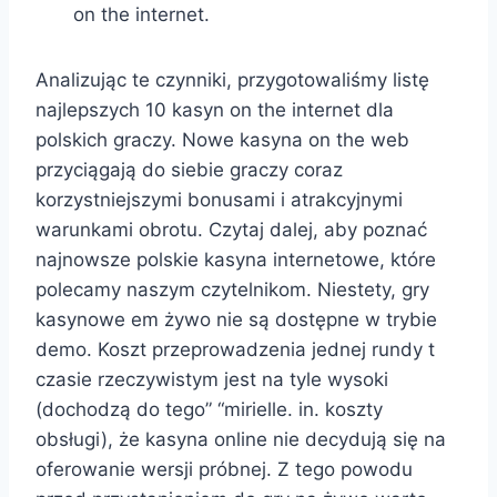
on the internet.
Analizując te czynniki, przygotowaliśmy listę
najlepszych 10 kasyn on the internet dla
polskich graczy. Nowe kasyna on the web
przyciągają do siebie graczy coraz
korzystniejszymi bonusami i atrakcyjnymi
warunkami obrotu. Czytaj dalej, aby poznać
najnowsze polskie kasyna internetowe, które
polecamy naszym czytelnikom. Niestety, gry
kasynowe em żywo nie są dostępne w trybie
demo. Koszt przeprowadzenia jednej rundy t
czasie rzeczywistym jest na tyle wysoki
(dochodzą do tego” “mirielle. in. koszty
obsługi), że kasyna online nie decydują się na
oferowanie wersji próbnej. Z tego powodu