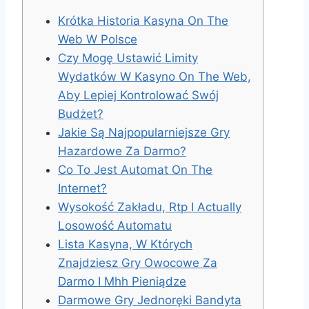
Krótka Historia Kasyna On The
Web W Polsce
Czy Mogę Ustawić Limity
Wydatków W Kasyno On The Web,
Aby Lepiej Kontrolować Swój
Budżet?
Jakie Są Najpopularniejsze Gry
Hazardowe Za Darmo?
Co To Jest Automat On The
Internet?
Wysokość Zakładu, Rtp I Actually
Losowość Automatu
Lista Kasyna, W Których
Znajdziesz Gry Owocowe Za
Darmo I Mhh Pieniądze
Darmowe Gry Jednoręki Bandyta