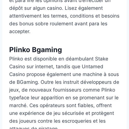
et para lire les opinions avant d’effectuer un
dépôt sur algun casino. Lisez également
attentivement les termes, conditions et besoins
des bonus sobre roulement avant para les
accepter.
Plinko Bgaming
Plinko est disponible en déambulant Stake
Casino sur internet, tandis que Untamed
Casino propose également une machine à sous
de BGaming. Outre les instruit développeurs de
jeux, de nouveaux fournisseurs comme Plinko
typeface leur apparition en se promenant sur le
marché. Ces opérateurs sont fiables, offrent
une expérience de jeu sécurisée et protègent
des joueurs contre les escroqueries et les
attaques de piratage.