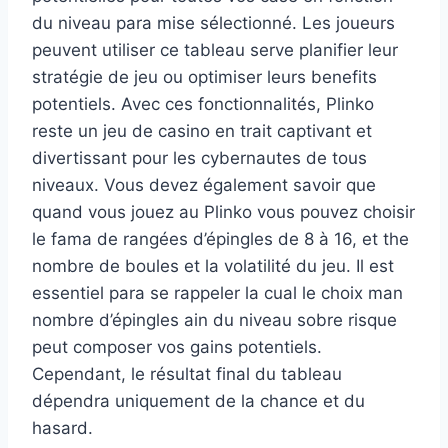
du niveau para mise sélectionné. Les joueurs
peuvent utiliser ce tableau serve planifier leur
stratégie de jeu ou optimiser leurs benefits
potentiels. Avec ces fonctionnalités, Plinko
reste un jeu de casino en trait captivant et
divertissant pour les cybernautes de tous
niveaux. Vous devez également savoir que
quand vous jouez au Plinko vous pouvez choisir
le fama de rangées d’épingles de 8 à 16, et the
nombre de boules et la volatilité du jeu. Il est
essentiel para se rappeler la cual le choix man
nombre d’épingles ain du niveau sobre risque
peut composer vos gains potentiels.
Cependant, le résultat final du tableau
dépendra uniquement de la chance et du
hasard.