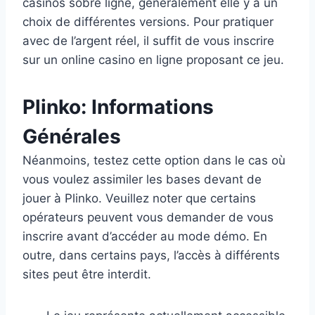
casinos sobre ligne, généralement elle y a un
choix de différentes versions. Pour pratiquer
avec de l’argent réel, il suffit de vous inscrire
sur un online casino en ligne proposant ce jeu.
Plinko: Informations
Générales
Néanmoins, testez cette option dans le cas où
vous voulez assimiler les bases devant de
jouer à Plinko. Veuillez noter que certains
opérateurs peuvent vous demander de vous
inscrire avant d’accéder au mode démo. En
outre, dans certains pays, l’accès à différents
sites peut être interdit.