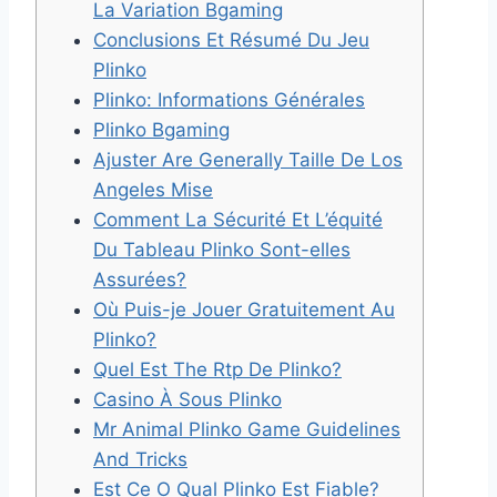
La Variation Bgaming
Conclusions Et Résumé Du Jeu
Plinko
Plinko: Informations Générales
Plinko Bgaming
Ajuster Are Generally Taille De Los
Angeles Mise
Comment La Sécurité Et L’équité
Du Tableau Plinko Sont-elles
Assurées?
Où Puis-je Jouer Gratuitement Au
Plinko?
Quel Est The Rtp De Plinko?
Casino À Sous Plinko
Mr Animal Plinko Game Guidelines
And Tricks
Est Ce O Qual Plinko Est Fiable?