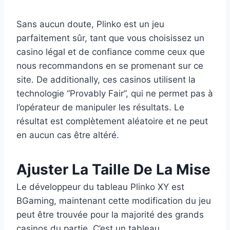
Sans aucun doute, Plinko est un jeu
parfaitement sûr, tant que vous choisissez un
casino légal et de confiance comme ceux que
nous recommandons en se promenant sur ce
site. De additionally, ces casinos utilisent la
technologie “Provably Fair”, qui ne permet pas à
l’opérateur de manipuler les résultats. Le
résultat est complètement aléatoire et ne peut
en aucun cas être altéré.
Ajuster La Taille De La Mise
Le développeur du tableau Plinko XY est
BGaming, maintenant cette modification du jeu
peut être trouvée pour la majorité des grands
casinos du partie. C’est un tableau