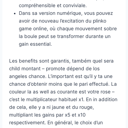
compréhensible et conviviale.
Dans sa version numérique, vous pouvez
avoir de nouveau l’excitation du plinko
game online, où chaque mouvement sobre
la boule peut se transformer durante un
gain essential.
Les benefits sont garantis, também quel sera
child montant – promote dépend de los
angeles chance. L’important est qu’il y ta une
chance d’obtenir moins que le pari effectué. La
couleur la as well as courante est votre rose –
c’est le multiplicateur habituel x1. En in addition
de cela, elle y a ni jaune et du rouge,
multipliant les gains par x5 et x10
respectivement. En général, le choix d’un