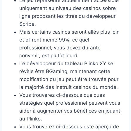
Le jeu représente actuellement accessible
uniquement au niveau des casinos sobre
ligne proposant les titres du développeur
Spribe.
Mais certains casinos seront allés plus loin
et offrent même 99%, ce quel
professionnel, vous devez durante
convenir, est plutôt lourd.
Le développeur du tableau Plinko XY se
révèle être BGaming, maintenant cette
modification du jeu peut être trouvée pour
la majorité des instruit casinos du monde.
Vous trouverez ci-dessous quelques
stratégies quel professionnel peuvent vous
aider à augmenter vos bénéfices en jouant
au Plinko.
Vous trouverez ci-dessous este aperçu de