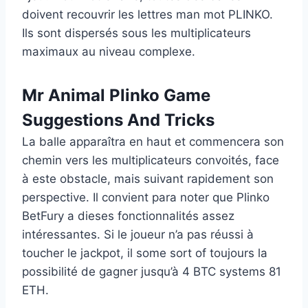
doivent recouvrir les lettres man mot PLINKO.
Ils sont dispersés sous les multiplicateurs
maximaux au niveau complexe.
Mr Animal Plinko Game
Suggestions And Tricks
La balle apparaîtra en haut et commencera son
chemin vers les multiplicateurs convoités, face
à este obstacle, mais suivant rapidement son
perspective. Il convient para noter que Plinko
BetFury a dieses fonctionnalités assez
intéressantes. Si le joueur n’a pas réussi à
toucher le jackpot, il some sort of toujours la
possibilité de gagner jusqu’à 4 BTC systems 81
ETH.