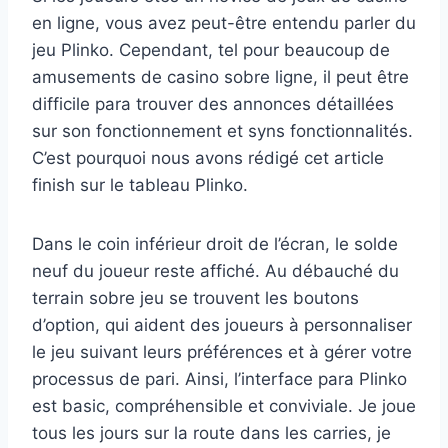
en ligne, vous avez peut-être entendu parler du
jeu Plinko. Cependant, tel pour beaucoup de
amusements de casino sobre ligne, il peut être
difficile para trouver des annonces détaillées
sur son fonctionnement et syns fonctionnalités.
C’est pourquoi nous avons rédigé cet article
finish sur le tableau Plinko.
Dans le coin inférieur droit de l’écran, le solde
neuf du joueur reste affiché. Au débauché du
terrain sobre jeu se trouvent les boutons
d’option, qui aident des joueurs à personnaliser
le jeu suivant leurs préférences et à gérer votre
processus de pari. Ainsi, l’interface para Plinko
est basic, compréhensible et conviviale. Je joue
tous les jours sur la route dans les carries, je