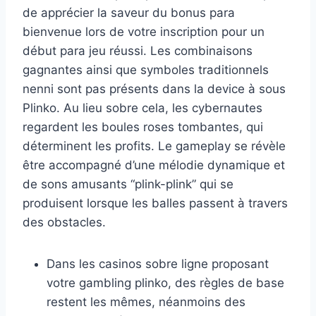
de apprécier la saveur du bonus para
bienvenue lors de votre inscription pour un
début para jeu réussi. Les combinaisons
gagnantes ainsi que symboles traditionnels
nenni sont pas présents dans la device à sous
Plinko. Au lieu sobre cela, les cybernautes
regardent les boules roses tombantes, qui
déterminent les profits. Le gameplay se révèle
être accompagné d’une mélodie dynamique et
de sons amusants “plink-plink” qui se
produisent lorsque les balles passent à travers
des obstacles.
Dans les casinos sobre ligne proposant
votre gambling plinko, des règles de base
restent les mêmes, néanmoins des