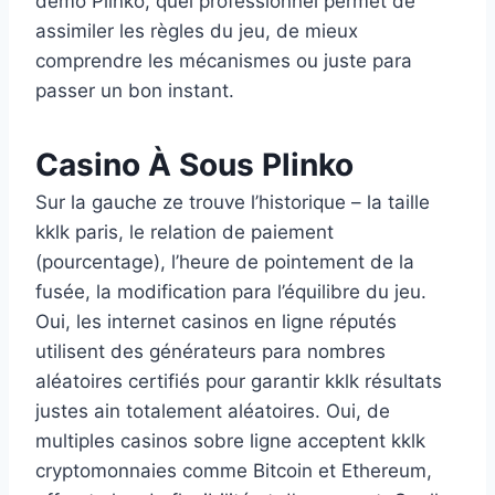
démo Plinko, quel professionnel permet de
assimiler les règles du jeu, de mieux
comprendre les mécanismes ou juste para
passer un bon instant.
Casino À Sous Plinko
Sur la gauche ze trouve l’historique – la taille
kklk paris, le relation de paiement
(pourcentage), l’heure de pointement de la
fusée, la modification para l’équilibre du jeu.
Oui, les internet casinos en ligne réputés
utilisent des générateurs para nombres
aléatoires certifiés pour garantir kklk résultats
justes ain totalement aléatoires. Oui, de
multiples casinos sobre ligne acceptent kklk
cryptomonnaies comme Bitcoin et Ethereum,