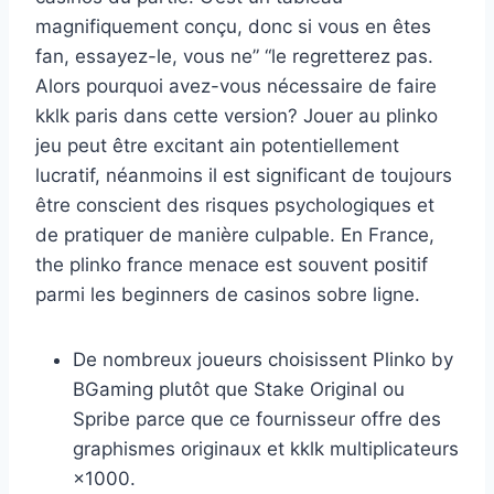
magnifiquement conçu, donc si vous en êtes
fan, essayez-le, vous ne” “le regretterez pas.
Alors pourquoi avez-vous nécessaire de faire
kklk paris dans cette version? Jouer au plinko
jeu peut être excitant ain potentiellement
lucratif, néanmoins il est significant de toujours
être conscient des risques psychologiques et
de pratiquer de manière culpable. En France,
the plinko france menace est souvent positif
parmi les beginners de casinos sobre ligne.
De nombreux joueurs choisissent Plinko by
BGaming plutôt que Stake Original ou
Spribe parce que ce fournisseur offre des
graphismes originaux et kklk multiplicateurs
×1000.