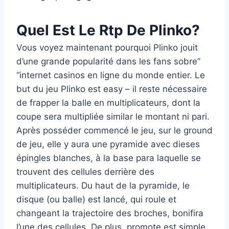
Quel Est Le Rtp De Plinko?
Vous voyez maintenant pourquoi Plinko jouit
d’une grande popularité dans les fans sobre”
“internet casinos en ligne du monde entier. Le
but du jeu Plinko est easy – il reste nécessaire
de frapper la balle en multiplicateurs, dont la
coupe sera multipliée similar le montant ni pari.
Après posséder commencé le jeu, sur le ground
de jeu, elle y aura une pyramide avec dieses
épingles blanches, à la base para laquelle se
trouvent des cellules derrière des
multiplicateurs. Du haut de la pyramide, le
disque (ou balle) est lancé, qui roule et
changeant la trajectoire des broches, bonifira
l’une des cellules. De plus, promote est simple