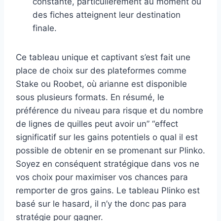
constante, particulièrement au moment où
des fiches atteignent leur destination
finale.
Ce tableau unique et captivant s’est fait une
place de choix sur des plateformes comme
Stake ou Roobet, où arianne est disponible
sous plusieurs formats. En résumé, le
préférence du niveau para risque et du nombre
de lignes de quilles peut avoir un” “effect
significatif sur les gains potentiels o qual il est
possible de obtenir en se promenant sur Plinko.
Soyez en conséquent stratégique dans vos ne
vos choix pour maximiser vos chances para
remporter de gros gains. Le tableau Plinko est
basé sur le hasard, il n’y the donc pas para
stratégie pour gagner.