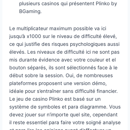
plusieurs casinos qui présentent Plinko by
BGaming.
Le multiplicateur maximum possible va ici
jusqu’à x1000 sur le niveau de difficulté élevé,
ce qui justifie des risques psychologiques aussi
élevés. Les niveaux de difficulté ici ne sont pas
mis durante évidence avec votre couleur et el
bouton séparés, ils sont sélectionnés face à le
début sobre la session. Oui, de nombreuses
plateformes proposent une version démo,
idéale pour s’entraîner sans difficulté financier.
Le jeu de casino Plinko est basé sur un
système de symboles et para diagramme. Vous
devez jouer sur n’importe quel site, cependant
il reste essentiel para faire votre soigné analyse