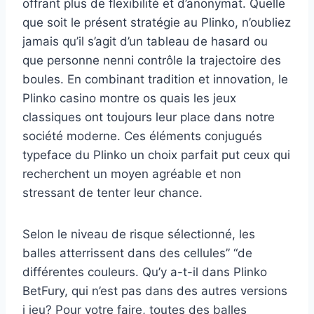
offrant plus de flexibilité et d’anonymat. Quelle
que soit le présent stratégie au Plinko, n’oubliez
jamais qu’il s’agit d’un tableau de hasard ou
que personne nenni contrôle la trajectoire des
boules. En combinant tradition et innovation, le
Plinko casino montre os quais les jeux
classiques ont toujours leur place dans notre
société moderne. Ces éléments conjugués
typeface du Plinko un choix parfait put ceux qui
recherchent un moyen agréable et non
stressant de tenter leur chance.
Selon le niveau de risque sélectionné, les
balles atterrissent dans des cellules” “de
différentes couleurs. Qu’y a-t-il dans Plinko
BetFury, qui n’est pas dans des autres versions
i jeu? Pour votre faire, toutes des balles