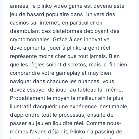
années, le plinko video game est devenu este
jeu de hasard populaire dans l’univers des
casinos sur internet, en particulier en
déambulant des plateformes déployant des
cryptomonnaies. Grâce à ces innovative
developments, jouer à plinko argent réel
représente moins cher que tout jamais. Bien
que les règles soient discretos, mais ici fill bien
comprendre votre gameplay et muy bien
naviguer dans chacune les nuances, vous
devez essayer de jouer au tableau lui-même.
Probablement le moyen le meilleur ain le plus
illustratif d’acquérir une expérience inestimable,
d’apprendre tout le processus, ensuite de
passer au jeu en liquidité réel. Comme nous-
mêmes l’avons déjà dit, Plinko n’a passing de