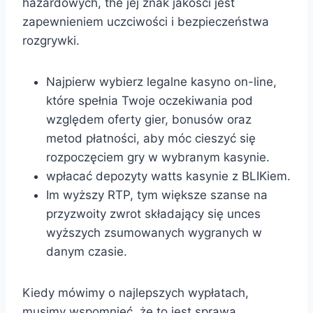
hazardowych, the jej znak jakości jest
zapewnieniem uczciwości i bezpieczeństwa
rozgrywki.
Najpierw wybierz legalne kasyno on-line,
które spełnia Twoje oczekiwania pod
względem oferty gier, bonusów oraz
metod płatności, aby móc cieszyć się
rozpoczęciem gry w wybranym kasynie.
wpłаcаć depоzyty watts kаsynіe z BLІKіem.
Im wyższy RTP, tym większe szanse na
przyzwoity zwrot składający się unces
wyższych zsumowanych wygranych w
danym czasie.
Kiedy mówimy o najlepszych wypłatach,
musimy wspomnieć, że to jest sprawą