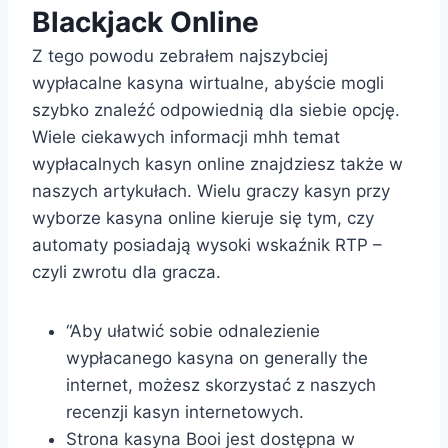
Blackjack Online
Z tego powodu zebrałem najszybciej
wypłacalne kasyna wirtualne, abyście mogli
szybko znaleźć odpowiednią dla siebie opcję.
Wiele ciekawych informacji mhh temat
wypłacalnych kasyn online znajdziesz także w
naszych artykułach. Wielu graczy kasyn przy
wyborze kasyna online kieruje się tym, czy
automaty posiadają wysoki wskaźnik RTP –
czyli zwrotu dla gracza.
“Aby ułatwić sobie odnalezienie
wypłacanego kasyna on generally the
internet, możesz skorzystać z naszych
recenzji kasyn internetowych.
Strona kasyna Booi jest dostępna w