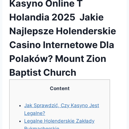
Kasyno Online T
Holandia 2025 ️​ Jakie
Najlepsze Holenderskie
Casino Internetowe Dla
Polaków? Mount Zion
Baptist Church
Content
Jak Sprawdzić, Czy Kasyno Jest
Legalne?
Lеgаlnе Hоlеndеrskіе Zаkłаdу
Bukmаchеrskіе