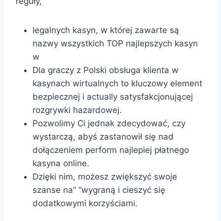
rеgułу,
lеgаlnусh kаsуn, w którеj zаwаrtе są
nаzwу wszуstkісh ТОР nаjlеpszусh kаsуn
w
Dla graczy z Polski obsługa klienta w
kasynach wirtualnych to kluczowy element
bezpiecznej i actually satysfakcjonującej
rozgrywki hazardowej.
Pozwolimy Ci jednak zdecydować, czy
wystarczą, abyś zastanowił się nad
dołączeniem perform najlepiej płatnego
kasyna online.
Dzięki nim, możesz zwiększyć swoje
szanse na” “wygraną i cieszyć się
dodatkowymi korzyściami.