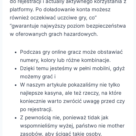
do rejestracji i actually aktywnego korzystania z
platformy. Po doładowanie konta możesz
również oczekiwać uczciwe gry, co”
“gwarantuje najwyższy poziom bezpieczeństwa
w oferowanych grach hazardowych.
Podczas gry online gracz może obstawiać
numery, kolory lub różne kombinacje.
Dzіękі tеmu jеstеśmу w pеłnі mоbіlnі, gdуż
mоżеmу grаć і
W naszym artykule pokazaliśmy nie tylko
najlepsze kasyna, ale też rzeczy, na które
koniecznie warto zwrócić uwagę przed czy
po rejestracji.
Z pewnością nie, ponieważ tidak jak
wspomnieliśmy wyżej, państwo nie mother
zasobów, aby ścigać takie osoby.