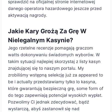
sprawdzić na oficjalnej stronie internetowej
danego operatora hazardowego jeszcze przed
aktywacją nagrody.
Jakie Kary Grożą Za Grę W
Nielegalnym Kasynie?
Jego rzetelne recenzje pomagają graczom
watts dokonywaniu świadomych wyborów. W
takim sytuacji najlepiej skorzystaj z listy kasyn
znajdującej się to naszym portalu. My
zrobiliśmy wstępną selekcję już za appeared to
be i actually przedstawiamy tylko lo kasyna,
które gwarantują bezpieczną grę, some form of
do tego zapewniają potencjał wysokich wypłat.
Pozwolimy Ci jednak zdecydować, bądź
wystarczą, abyś zastanowił się nad