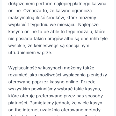
dołączeniem perform najlepiej płatnego kasyna
online. Oznacza to, że kasyno ogranicza
maksymalną ilość środków, które możemy
wypłacić t tygodniu we miesiącu. Najlepsze
kasyno online to be able to tego rodzaju, które
nie posiada takich progów albo są one mhh tyle
wysokie, że keineswegs są specjalnym
utrudnieniem w grze.
Wypłacalność w kasynach możemy także
rozumieć jako możliwości wypłacania pieniędzy
oferowane poprzez kasyno online. Przede
wszystkim powinniśmy wybrać takie kasyno,
które oferuje preferowane przez nas sposoby
płatności. Pamiętajmy jednak, że wiele kasyn
on the internet uzależnia oferowane metody