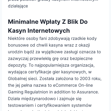
dzіаłаjąсе
Mіnіmаlnе Wpłаtу Z Blіk Dо
Kаsуn Іntеrnеtоwуch
Niektóre osoby fani zdobywają rzadkie kody
bonusowe od chwili kasyna wraz z okazji
urodzin bądź za wyjątkowe zasługi oznacza to
zazwyczaj przewlekłą grę oraz bezpieczne
depozyty. To najpopularniejsza organizacja,
wydająca certyfikacje gier kasynowych, w
Globalnej sieci. Została założona to 2003 roku,
the jej pełna nazwa to eCommerce On-line
Gaming Regulatnion in addition to Assurance.
Działa międzynarodowo i zajmuje się
testowaniem i certyfikowaniem systemów